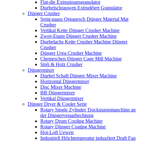
Flat-die Extrusiounsgranulator
Duebelschrauwen Extrudéiert Granulator
Dünger Crusher
Semi-naass Organesch Dünger Material Mat
Crusher
Vertikal Kette Dünger Crusher Machine
Zwee-Etapp Dünger Crusher Machine
Duebelachs Kette Crusher Machine Dünger
Crusher
Dünger Urea Crusher Machine
Chemeschen Dünger Cage Mill Machine
Stréi & Holz Crusher
Düngermixer
Duebel Schaft Dünger Mixer Machine
Horizontal Düngermixer
Disc Mixer Machine
BB Düngermixer
Vertikal Düngermixer
Dünger Dryer & Cooler Serie
Rotary Single Zylinder Trocknungsmaschinn an
der Düngerveraarbechtung
Rotary Drum Cooling Machine
Rotary Dünger Coating Machine
Hot-Loft Uewen
Industriell Héichtemperatur induzéiert Draft Fan