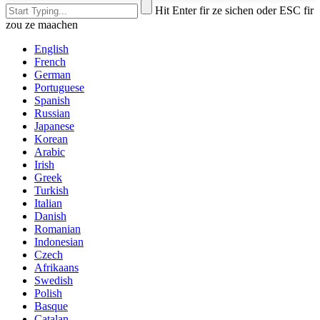
Hit Enter fir ze sichen oder ESC fir
zou ze maachen
English
French
German
Portuguese
Spanish
Russian
Japanese
Korean
Arabic
Irish
Greek
Turkish
Italian
Danish
Romanian
Indonesian
Czech
Afrikaans
Swedish
Polish
Basque
Catalan