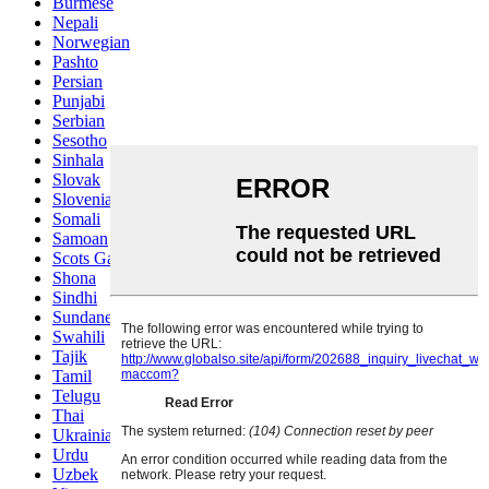
Burmese
Nepali
Norwegian
Pashto
Persian
Punjabi
Serbian
Sesotho
Sinhala
Slovak
Slovenian
Somali
Samoan
Scots Gaelic
Shona
Sindhi
Sundanese
Swahili
Tajik
Tamil
Telugu
Thai
Ukrainian
Urdu
Uzbek