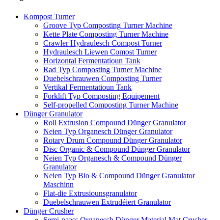
Kompost Turner
Groove Typ Composting Turner Machine
Kette Plate Composting Turner Machine
Crawler Hydraulesch Compost Turner
Hydraulesch Liewen Comost Turner
Horizontal Fermentatioun Tank
Rad Typ Composting Turner Machine
Duebelschrauwen Composting Turner
Vertikal Fermentatioun Tank
Forklift Typ Composting Equipement
Self-propelled Composting Turner Machine
Dünger Granulator
Roll Extrusion Compound Dünger Granulator
Neien Typ Organesch Dünger Granulator
Rotary Drum Compound Dünger Granulator
Disc Organic & Compound Dünger Granulator
Neien Typ Organesch & Compound Dünger
Granulator
Neien Typ Bio & Compound Dünger Granulator
Maschinn
Flat-die Extrusiounsgranulator
Duebelschrauwen Extrudéiert Granulator
Dünger Crusher
Semi-naass Organesch Dünger Material Mat Crusher