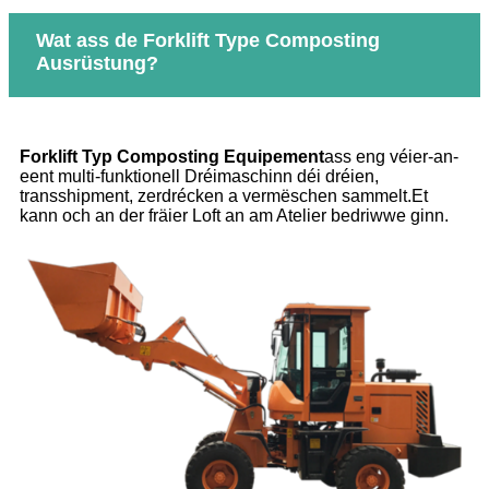
Wat ass de Forklift Type Composting
Ausrüstung?
Forklift Typ Composting Equipement
ass eng véier-an-
eent multi-funktionell Dréimaschinn déi dréien,
transshipment, zerdrécken a vermëschen sammelt.Et
kann och an der fräier Loft an am Atelier bedriwwe ginn.