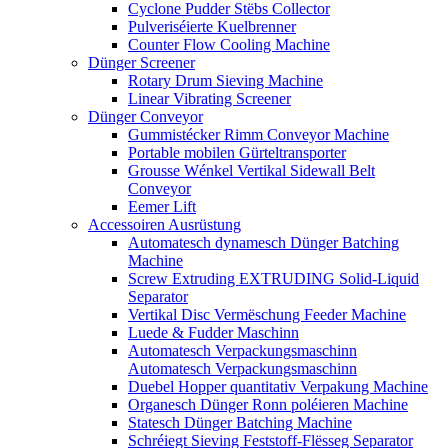
Cyclone Pudder Stëbs Collector
Pulveriséierte Kuelbrenner
Counter Flow Cooling Machine
Dünger Screener
Rotary Drum Sieving Machine
Linear Vibrating Screener
Dünger Conveyor
Gummistécker Rimm Conveyor Machine
Portable mobilen Gürteltransporter
Grousse Wénkel Vertikal Sidewall Belt
Conveyor
Eemer Lift
Accessoiren Ausrüstung
Automatesch dynamesch Dünger Batching
Machine
Screw Extruding EXTRUDING Solid-Liquid
Separator
Vertikal Disc Vermëschung Feeder Machine
Luede & Fudder Maschinn
Automatesch Verpackungsmaschinn
Automatesch Verpackungsmaschinn
Duebel Hopper quantitativ Verpakung Machine
Organesch Dünger Ronn poléieren Machine
Statesch Dünger Batching Machine
Schréiegt Sieving Feststoff-Flësseg Separator