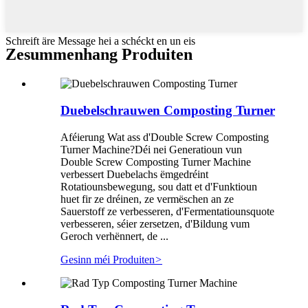
Schreift äre Message hei a schéckt en un eis
Zesummenhang Produiten
Duebelschrauwen Composting Turner
Aféierung Wat ass d'Double Screw Composting
Turner Machine?Déi nei Generatioun vun
Double Screw Composting Turner Machine
verbessert Duebelachs ëmgedréint
Rotatiounsbewegung, sou datt et d'Funktioun
huet fir ze dréinen, ze vermëschen an ze
Sauerstoff ze verbesseren, d'Fermentatiounsquote
verbesseren, séier zersetzen, d'Bildung vum
Geroch verhënnert, de ...
Gesinn méi Produiten
>