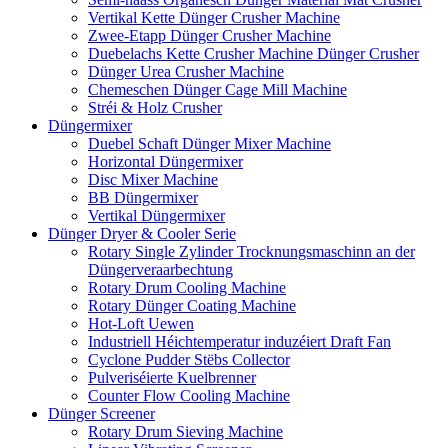
Vertikal Kette Dünger Crusher Machine
Zwee-Etapp Dünger Crusher Machine
Duebelachs Kette Crusher Machine Dünger Crusher
Dünger Urea Crusher Machine
Chemeschen Dünger Cage Mill Machine
Stréi & Holz Crusher
Düngermixer
Duebel Schaft Dünger Mixer Machine
Horizontal Düngermixer
Disc Mixer Machine
BB Düngermixer
Vertikal Düngermixer
Dünger Dryer & Cooler Serie
Rotary Single Zylinder Trocknungsmaschinn an der
Düngerveraarbechtung
Rotary Drum Cooling Machine
Rotary Dünger Coating Machine
Hot-Loft Uewen
Industriell Héichtemperatur induzéiert Draft Fan
Cyclone Pudder Stëbs Collector
Pulveriséierte Kuelbrenner
Counter Flow Cooling Machine
Dünger Screener
Rotary Drum Sieving Machine