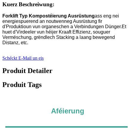
Kuerz Beschreiwung:
Forklift Typ Kompostéierung Ausrüstung
ass eng nei
energiespuerend an noutwenneg Ausrüstung fir
d'Produktioun vun organeschen a Verbindungen Dünger.Et
huet d'Virdeeler vun héijer Kraaft Effizienz, souguer
Vermëschung, grëndlech Stacking a laang bewegend
Distanz, etc.
Schéckt E-Mail un eis
Produit Detailer
Produit Tags
Aféierung