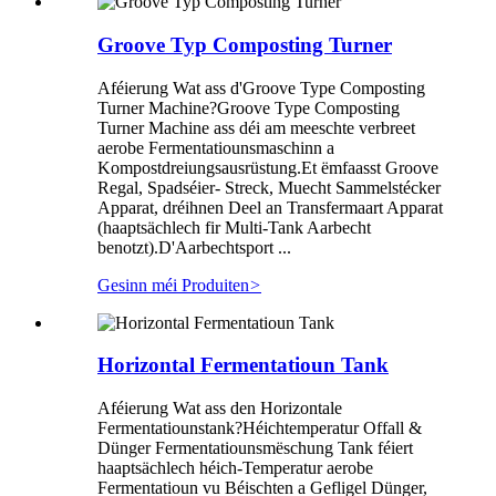
Groove Typ Composting Turner
Aféierung Wat ass d'Groove Type Composting
Turner Machine?Groove Type Composting
Turner Machine ass déi am meeschte verbreet
aerobe Fermentatiounsmaschinn a
Kompostdreiungsausrüstung.Et ëmfaasst Groove
Regal, Spadséier- Streck, Muecht Sammelstécker
Apparat, dréihnen Deel an Transfermaart Apparat
(haaptsächlech fir Multi-Tank Aarbecht
benotzt).D'Aarbechtsport ...
Gesinn méi Produiten
>
Horizontal Fermentatioun Tank
Aféierung Wat ass den Horizontale
Fermentatiounstank?Héichtemperatur Offall &
Dünger Fermentatiounsmëschung Tank féiert
haaptsächlech héich-Temperatur aerobe
Fermentatioun vu Béischten a Gefligel Dünger,