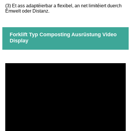
(3) Et ass adaptéierbar a flexibel, an net limitéiert duerch
Ëmwelt oder Distanz.
Forklift Typ Composting Ausrüstung Video
Display