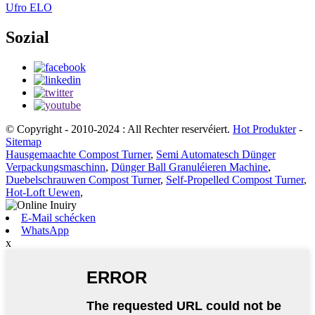
Ufro ELO
Sozial
© Copyright - 2010-2024 : All Rechter reservéiert.
Hot Produkter
-
Sitemap
Hausgemaachte Compost Turner
,
Semi Automatesch Dünger
Verpackungsmaschinn
,
Dünger Ball Granuléieren Machine
,
Duebelschrauwen Compost Turner
,
Self-Propelled Compost Turner
,
Hot-Loft Uewen
,
E-Mail schécken
WhatsApp
x