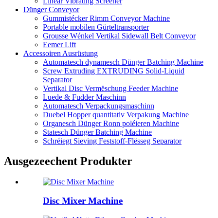
Linear Vibrating Screener
Dünger Conveyor
Gummistécker Rimm Conveyor Machine
Portable mobilen Gürteltransporter
Grousse Wénkel Vertikal Sidewall Belt Conveyor
Eemer Lift
Accessoiren Ausrüstung
Automatesch dynamesch Dünger Batching Machine
Screw Extruding EXTRUDING Solid-Liquid
Separator
Vertikal Disc Vermëschung Feeder Machine
Luede & Fudder Maschinn
Automatesch Verpackungsmaschinn
Duebel Hopper quantitativ Verpakung Machine
Organesch Dünger Ronn poléieren Machine
Statesch Dünger Batching Machine
Schréiegt Sieving Feststoff-Flësseg Separator
Ausgezeechent Produkter
Disc Mixer Machine