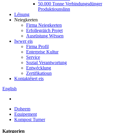
50.000 Tonne Verbindungsdünger
Produktiounslinn
Léisung
Neiegkeeten
Firma Neiegkeeten
Erfollegräich Projet
Ausrüstung Wëssen
Iwwer eis
Firma Profil
Enterprise Kultur
Service
Sozial Verantwortung
Entwécklung
Zertifikatioun
Kontaktéiert eis
English
Doheem
Equipement
Kompost Turner
Kategorien