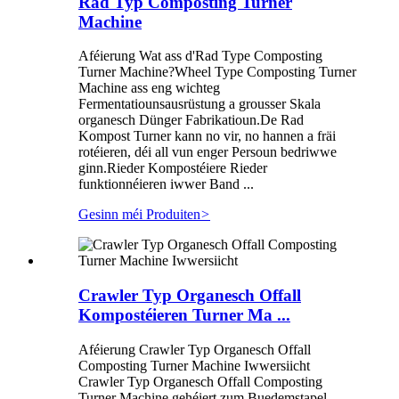
Rad Typ Composting Turner
Machine
Aféierung Wat ass d'Rad Type Composting
Turner Machine?Wheel Type Composting Turner
Machine ass eng wichteg
Fermentatiounsausrüstung a grousser Skala
organesch Dünger Fabrikatioun.De Rad
Kompost Turner kann no vir, no hannen a fräi
rotéieren, déi all vun enger Persoun bedriwwe
ginn.Rieder Kompostéiere Rieder
funktionnéieren iwwer Band ...
Gesinn méi Produiten
>
Crawler Typ Organesch Offall
Kompostéieren Turner Ma ...
Aféierung Crawler Typ Organesch Offall
Composting Turner Machine Iwwersiicht
Crawler Typ Organesch Offall Composting
Turner Machine gehéiert zum Buedemstapel