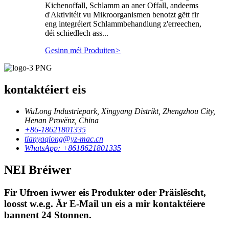
Kichenoffall, Schlamm an aner Offall, andeems
d'Aktivitéit vu Mikroorganismen benotzt gëtt fir
eng integréiert Schlammbehandlung z'erreechen,
déi schiedlech ass...
Gesinn méi Produiten
>
kontaktéiert eis
WuLong Industriepark, Xingyang Distrikt, Zhengzhou City,
Henan Provënz, China
+86-18621801335
tianyaqiong@yz-mac.cn
WhatsApp: +8618621801335
NEI Bréiwer
Fir Ufroen iwwer eis Produkter oder Präislëscht,
loosst w.e.g. Är E-Mail un eis a mir kontaktéiere
bannent 24 Stonnen.