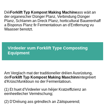
Déi
Forklift Typ Kompost Making Machine
ass wäit an
der organescher Dünger Planz, Verbindung Dünger
Planz, Schlamm an Dreck Planz, horticultural Bauerenhaff
a Bisporus Planz fir Fermentatioun an d'Entfernung vu
Waasser benotzt.
Virdeeler vum Forklift Type Composting
Equipment
Am Verglach mat der traditioneller dréien Ausrüstung,
der
Forklift Typ Kompost Making Maschinn
integréiert
d'Krüschfunktioun no der Fermentatioun.
(1) Et huet d'Virdeeler vun héijer Kratzeffizienz an
eenheetlecher Vermëschung;
(2) D'Dréiung ass grëndlech an Zäitspuerend;