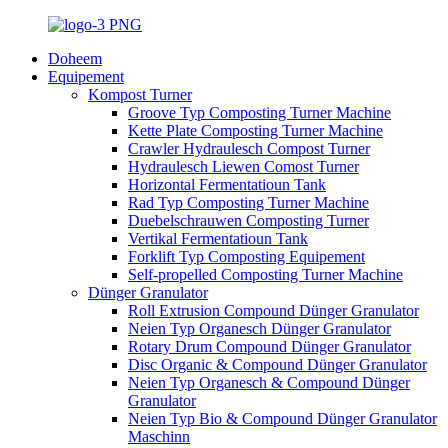
Doheem
Equipement
Kompost Turner
Groove Typ Composting Turner Machine
Kette Plate Composting Turner Machine
Crawler Hydraulesch Compost Turner
Hydraulesch Liewen Comost Turner
Horizontal Fermentatioun Tank
Rad Typ Composting Turner Machine
Duebelschrauwen Composting Turner
Vertikal Fermentatioun Tank
Forklift Typ Composting Equipement
Self-propelled Composting Turner Machine
Dünger Granulator
Roll Extrusion Compound Dünger Granulator
Neien Typ Organesch Dünger Granulator
Rotary Drum Compound Dünger Granulator
Disc Organic & Compound Dünger Granulator
Neien Typ Organesch & Compound Dünger
Granulator
Neien Typ Bio & Compound Dünger Granulator
Maschinn