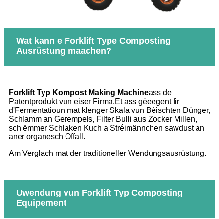
Wat kann e Forklift Type Composting
Ausrüstung maachen?
Forklift Typ Kompost Making Machine
ass de
Patentprodukt vun eiser Firma.Et ass gëeegent fir
d'Fermentatioun mat klenger Skala vun Béischten Dünger,
Schlamm an Gerempels, Filter Bulli aus Zocker Millen,
schlëmmer Schlaken Kuch a Stréimännchen sawdust an
aner organesch Offall.
Am Verglach mat der traditioneller Wendungsausrüstung.
Uwendung vun Forklift Typ Composting
Equipement