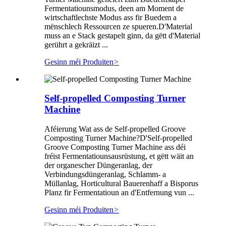
Fermentatiounsmodus, deen am Moment de
wirtschaftlechste Modus ass fir Buedem a
mënschlech Ressourcen ze spueren.D'Material
muss an e Stack gestapelt ginn, da gëtt d'Material
gerührt a gekräizt ...
Gesinn méi Produiten
>
Self-propelled Composting Turner
Machine
Aféierung Wat ass de Self-propelled Groove
Composting Turner Machine?D'Self-propelled
Groove Composting Turner Machine ass déi
fréist Fermentatiounsausrüstung, et gëtt wäit an
der organescher Düngeranlag, der
Verbindungsdüngeranlag, Schlamm- a
Müllanlag, Horticultural Bauerenhaff a Bisporus
Planz fir Fermentatioun an d'Entfernung vun ...
Gesinn méi Produiten
>