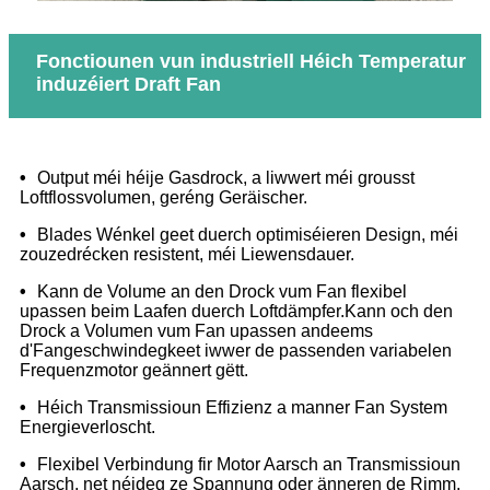
Fonctiounen vun industriell Héich Temperatur
induzéiert Draft Fan
•
Output méi héije Gasdrock, a liwwert méi grousst
Loftflossvolumen, geréng Geräischer.
•
Blades Wénkel geet duerch optimiséieren Design, méi
zouzedrécken resistent, méi Liewensdauer.
•
Kann de Volume an den Drock vum Fan flexibel
upassen beim Laafen duerch Loftdämpfer.Kann och den
Drock a Volumen vum Fan upassen andeems
d'Fangeschwindegkeet iwwer de passenden variabelen
Frequenzmotor geännert gëtt.
•
Héich Transmissioun Effizienz a manner Fan System
Energieverloscht.
•
Flexibel Verbindung fir Motor Aarsch an Transmissioun
Aarsch, net néideg ze Spannung oder änneren de Rimm,