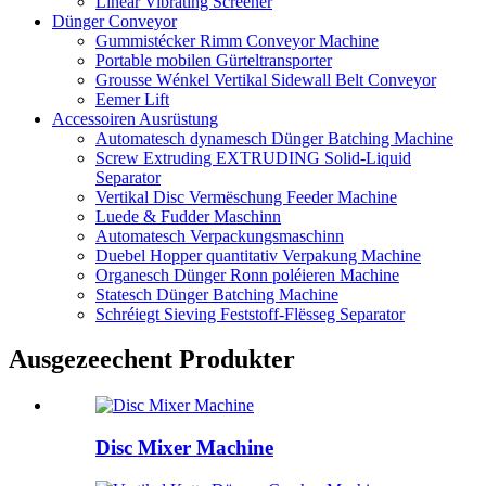
Linear Vibrating Screener
Dünger Conveyor
Gummistécker Rimm Conveyor Machine
Portable mobilen Gürteltransporter
Grousse Wénkel Vertikal Sidewall Belt Conveyor
Eemer Lift
Accessoiren Ausrüstung
Automatesch dynamesch Dünger Batching Machine
Screw Extruding EXTRUDING Solid-Liquid
Separator
Vertikal Disc Vermëschung Feeder Machine
Luede & Fudder Maschinn
Automatesch Verpackungsmaschinn
Duebel Hopper quantitativ Verpakung Machine
Organesch Dünger Ronn poléieren Machine
Statesch Dünger Batching Machine
Schréiegt Sieving Feststoff-Flësseg Separator
Ausgezeechent Produkter
Disc Mixer Machine