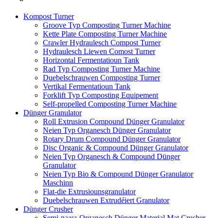
Kompost Turner
Groove Typ Composting Turner Machine
Kette Plate Composting Turner Machine
Crawler Hydraulesch Compost Turner
Hydraulesch Liewen Comost Turner
Horizontal Fermentatioun Tank
Rad Typ Composting Turner Machine
Duebelschrauwen Composting Turner
Vertikal Fermentatioun Tank
Forklift Typ Composting Equipement
Self-propelled Composting Turner Machine
Dünger Granulator
Roll Extrusion Compound Dünger Granulator
Neien Typ Organesch Dünger Granulator
Rotary Drum Compound Dünger Granulator
Disc Organic & Compound Dünger Granulator
Neien Typ Organesch & Compound Dünger
Granulator
Neien Typ Bio & Compound Dünger Granulator
Maschinn
Flat-die Extrusiounsgranulator
Duebelschrauwen Extrudéiert Granulator
Dünger Crusher
Semi-naass Organesch Dünger Material Mat Crusher