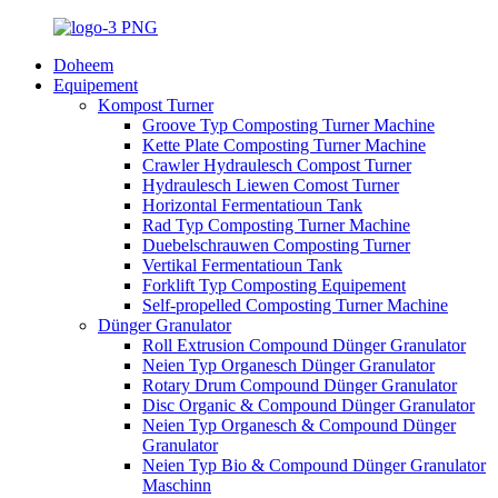
Doheem
Equipement
Kompost Turner
Groove Typ Composting Turner Machine
Kette Plate Composting Turner Machine
Crawler Hydraulesch Compost Turner
Hydraulesch Liewen Comost Turner
Horizontal Fermentatioun Tank
Rad Typ Composting Turner Machine
Duebelschrauwen Composting Turner
Vertikal Fermentatioun Tank
Forklift Typ Composting Equipement
Self-propelled Composting Turner Machine
Dünger Granulator
Roll Extrusion Compound Dünger Granulator
Neien Typ Organesch Dünger Granulator
Rotary Drum Compound Dünger Granulator
Disc Organic & Compound Dünger Granulator
Neien Typ Organesch & Compound Dünger
Granulator
Neien Typ Bio & Compound Dünger Granulator
Maschinn