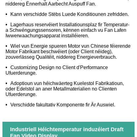
niddereg Ënnerhalt Aarbecht Auspuff Fan.
•
Kann verschidde Stëbs Luede Konditiounen zefridden.
•
Lagerhaus reservéiert Installatiounsplaz fir Temperatur-
a Schwéngungssensoren, kënnen einfach vu Fan Lafen
Iwwerwaachungsapparat installéieren.
•
Wiel vun Energie spueren Motor vun Chinese féierende
Motor Fabrikant beschwéiert (oder Client néideg),
zouverlässeg Qualitéit, niddereg Energieverbrauch.
•
Customizing Design no Client d'Performance
Ufuerderunge.
•
Adoptioun vun héichwäerteg Kuelestol Fabrikatioun,
oder Edelstol an aner Metallmaterialien no Clienten
Ufuerderunge.
•
Verschidde fakultativ Komponente fir Är Auswiel.
Industriell Héichtemperatur induzéiert Draft
Fan Video Display