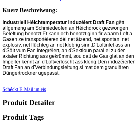
Kuerz Beschreiwung:
Industriell Héichtemperatur induzéiert Draft Fan
gëtt
allgemeng am Schmiedeofen an Héichdrock gezwongen
Belëftung benotzt.Et kann och benotzt ginn fir waarm Loft a
Gasen ze transportéieren déi net ätzend, net spontan, net
explosiv, net flüchteg an net klebrig sinn.D'Loftinlet ass an
d'Säit vum Fan integréiert, an d'Sektioun parallel zu der
axialer Richtung ass gekrümmt, sou datt de Gas glat an den
Impeller kënnt an d'Loftverloscht ass kleng.Den induzéierten
Draft Fan an d'Verbindungsleitung si mat dem granulären
Düngertrockner ugepasst.
Schéckt E-Mail un eis
Produit Detailer
Produit Tags