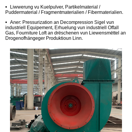
•
Liwwerung vu Kuelpulver, Partikelmaterial /
Puddermaterial / Fragmentmaterialien / Fibermaterialien.
•
Aner: Pressurization an Decompression Sigel vun
industriell Equipement, Erhuelung vun industriell Offall
Gas, Fourniture Loft an drëschenen vun Liewensmëttel an
Drogenofhängeger Produktioun Linn.