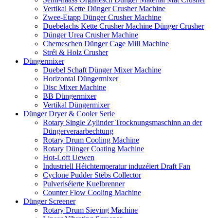
Vertikal Kette Dünger Crusher Machine
Zwee-Etapp Dünger Crusher Machine
Duebelachs Kette Crusher Machine Dünger Crusher
Dünger Urea Crusher Machine
Chemeschen Dünger Cage Mill Machine
Stréi & Holz Crusher
Düngermixer
Duebel Schaft Dünger Mixer Machine
Horizontal Düngermixer
Disc Mixer Machine
BB Düngermixer
Vertikal Düngermixer
Dünger Dryer & Cooler Serie
Rotary Single Zylinder Trocknungsmaschinn an der
Düngerveraarbechtung
Rotary Drum Cooling Machine
Rotary Dünger Coating Machine
Hot-Loft Uewen
Industriell Héichtemperatur induzéiert Draft Fan
Cyclone Pudder Stëbs Collector
Pulveriséierte Kuelbrenner
Counter Flow Cooling Machine
Dünger Screener
Rotary Drum Sieving Machine