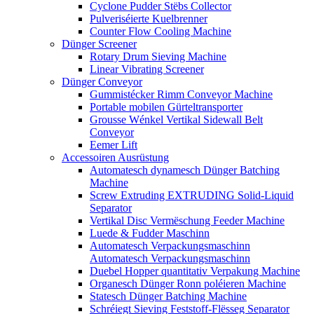
Cyclone Pudder Stëbs Collector
Pulveriséierte Kuelbrenner
Counter Flow Cooling Machine
Dünger Screener
Rotary Drum Sieving Machine
Linear Vibrating Screener
Dünger Conveyor
Gummistécker Rimm Conveyor Machine
Portable mobilen Gürteltransporter
Grousse Wénkel Vertikal Sidewall Belt
Conveyor
Eemer Lift
Accessoiren Ausrüstung
Automatesch dynamesch Dünger Batching
Machine
Screw Extruding EXTRUDING Solid-Liquid
Separator
Vertikal Disc Vermëschung Feeder Machine
Luede & Fudder Maschinn
Automatesch Verpackungsmaschinn
Automatesch Verpackungsmaschinn
Duebel Hopper quantitativ Verpakung Machine
Organesch Dünger Ronn poléieren Machine
Statesch Dünger Batching Machine
Schréiegt Sieving Feststoff-Flësseg Separator