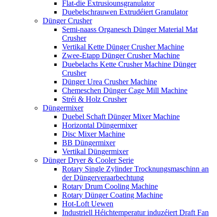
Flat-die Extrusiounsgranulator
Duebelschrauwen Extrudéiert Granulator
Dünger Crusher
Semi-naass Organesch Dünger Material Mat
Crusher
Vertikal Kette Dünger Crusher Machine
Zwee-Etapp Dünger Crusher Machine
Duebelachs Kette Crusher Machine Dünger
Crusher
Dünger Urea Crusher Machine
Chemeschen Dünger Cage Mill Machine
Stréi & Holz Crusher
Düngermixer
Duebel Schaft Dünger Mixer Machine
Horizontal Düngermixer
Disc Mixer Machine
BB Düngermixer
Vertikal Düngermixer
Dünger Dryer & Cooler Serie
Rotary Single Zylinder Trocknungsmaschinn an
der Düngerveraarbechtung
Rotary Drum Cooling Machine
Rotary Dünger Coating Machine
Hot-Loft Uewen
Industriell Héichtemperatur induzéiert Draft Fan