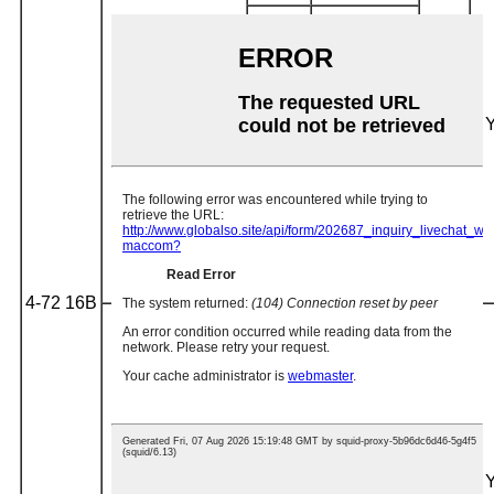
69645
1198
75 316
1150
560
37
80 172
1094
8 4892
1033
8 9544
961
4-72 16B
57120
967
62183
954
67246
916
500
30