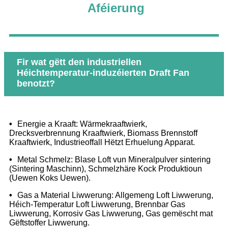
Aféierung
Fir wat gëtt den industriellen
Héichtemperatur-induzéierten Draft Fan
benotzt?
•
Energie a Kraaft: Wärmekraaftwierk,
Drecksverbrennung Kraaftwierk, Biomass Brennstoff
Kraaftwierk, Industrieoffall Hëtzt Erhuelung Apparat.
•
Metal Schmelz: Blase Loft vun Mineralpulver sintering
(Sintering Maschinn), Schmelzhäre Kock Produktioun
(Uewen Koks Uewen).
•
Gas a Material Liwwerung: Allgemeng Loft Liwwerung,
Héich-Temperatur Loft Liwwerung, Brennbar Gas
Liwwerung, Korrosiv Gas Liwwerung, Gas gemëscht mat
Gëftstoffer Liwwerung.