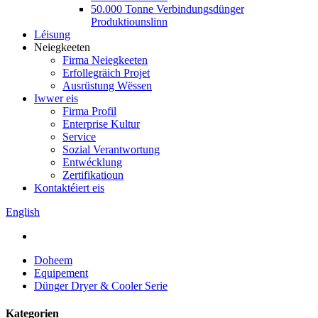
50.000 Tonne Verbindungsdünger
Produktiounslinn
Léisung
Neiegkeeten
Firma Neiegkeeten
Erfollegräich Projet
Ausrüstung Wëssen
Iwwer eis
Firma Profil
Enterprise Kultur
Service
Sozial Verantwortung
Entwécklung
Zertifikatioun
Kontaktéiert eis
English
Doheem
Equipement
Dünger Dryer & Cooler Serie
Kategorien